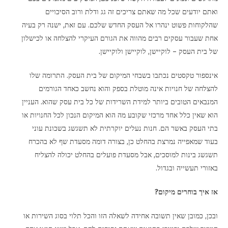
רוכשים חכם – רוכשים נדל”ן מניב
ואתם יודעים שכל מה שאתם צריכים זה גג ודלת ורוב הסיכויים
שהלקוחות פשוט ינהרו אל העסק החדש שלכם. עם זאת, ישנה רק בעיה
מה הקשר בין קירות מסתובבים, וטיח על הרצפה?
אחת שעבור עסקים רבים מהווה את הגורם העיקרי להצלחה או לכישלון
של בית העסק – לוקיישן, לוקיישן ולוקיישן.
דירות בחיפה
דירות למכירה
אינספור טקסטים נכתבו בשבחי המיקום של בית העסק. התרומה שלו
להצלחה של חנויות אינה מוטלת בספק והוא נחשב כאחד הגורמים
מדריך משכנתא
המנבאים הטובים ביותר למידת השרידות של כל בית עסק שהוא. העניין
הוא שאין כלל אחד מרכזי שקובע מה הוא המיקום הנכון לכל החנויות או
בנייה ירוקה
בתי העסק באשר הם. חנות נעלים יוקרתית לא תשגשג בשכונת עוני
צמוד קרקע או דירה
בעוד שמאפייה נמרצת בהחלט כן, בצורה דומה מסעדת שף לא בהכרח
תשגשג בינות למוסכים, אבל מסעדת פועלים בהחלט יכולה להצליח
בחירת אנשי מקצוע
באזורי תעשייה ובגדול.
הרחבה בקיבוצים
אז איך בוחרים מיקום?
כינוס נכסים
ובכן, כמובן שאין תשובה אחידה לשאלה הזו והכל תלוי בסוג השירות או
אחסון דירה