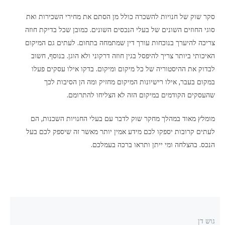
סקר שוק של חנויות להשכרה כולל מן הסתם את מחירי השכירות ואת
סוגי החוזים השונים של בעלי הנכסים השונים. כמובן שכל בדיקת חוזה
צריכה להיערך בנוכחות עורך דין שמתמחה בתחום. לעתים גם המיקום
האיכותי ביותר צריך להיפסל בגין חוזה דרקוני ולא הוגן. בנוסף, חשוב
לבדוק את ההיסטוריה של כל מיקום ומיקום. בדקו אילו עסקים פעלו
במקום בעבר, אילו רישיונות המיקום מחזיק ומה הן הסיבות לכך
שהעסקים הקודמים במיקום הזה לא הצליחו להתרומם.
מומלץ מאוד במהלך מחקר שוק לדבר עם בעלי החנויות השכנות, הם
לעתים קרובות יספקו לכם מידע אמין יותר מאשר זה שיספק לכם בעל
הנכס. בהצלחה ומי ייתן ותראו ברכה בעמלכם.
גוש דן