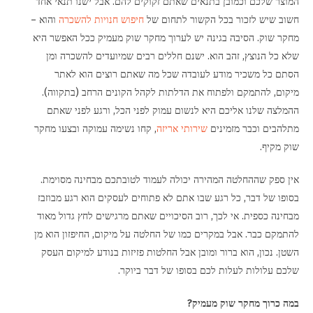
המוצר שלכם וכמובן בתנאים שאתם זקוקים להם. אבל ישנו תנאי אחד
חשוב שיש לזכור בכל הקשור לתחום של
חיפוש חנויות להשכרה
והוא –
רכישה או שכירות
מחקר שוק. הסיבה בגינה יש לערוך מחקר שוק מעמיק ככל האפשר היא
מינוף כלכלי
שלא כל הנוצץ, זהב הוא. ישנם חללים רבים שמיועדים להשכרה ומן
הסתם כל משכיר מודע לעובדה שכל מה שאתם רוצים הוא לאתר
דירות בירושלים – לא לכולם
מיקום, להתמקם ולפתוח את הדלתות לקהל הקונים הרחב (בתקווה).
ההמלצה שלנו אליכם היא לנשום עמוק לפני הכל, ורגע לפני שאתם
תיווך נדל”ן
מתלהבים וכבר מזמינים
שירותי אריזה
, קחו נשימה עמוקה ובצעו מחקר
10 טיפים לפני כניסה לדירה חדשה
שוק מקיף.
ביצוע מחקר שוק בטרם מתחילים לראות חנויות להשכרה
אין ספק שההחלטה המהירה יכולה לעמוד לטובתכם מבחינה מסוימת.
בסופו של דבר, כל רגע שבו אתם לא פתוחים לעסקים הוא רגע מבוזבז
דלתות פנים
מבחינה כספית. אי לכך, רוב הסיכויים שאתם מרגישים לחץ גדול מאוד
להתמקם כבר. אבל במקרים כמו של החלטה על מיקום, החיפזון הוא מן
דירות חדשות בירושלים
השטן. נכון, הוא ברור ומובן אבל החלטות פזיזות בנודע למיקום העסק
פיצול נחלות – החוק החדש שיקל מעט על השוק?
שלכם עלולות לעלות לכם בסופו של דבר ביוקר.
במה כרוך מחקר שוק מעמיק?
מדוע תמ”א 38 כל כך משתלם?