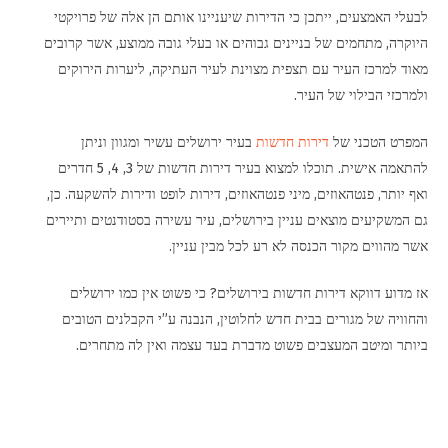
לבעלי האמצעים, ייתכן כי הדירות שיעניינו אותם הן אלה של פרויקטי
רכישה או שכירות
היוקרה, מתחמים של בניינים גבוהים או בעלי גובה ממוצע, אשר קרובים
מאוד למרכז העיר עם תצפית מצוינת לעיר העתיקה, ליערות הירוקים
מינוף כלכלי
ולמרכזי הבילוי של העיר.
דירות בירושלים – לא לכולם
המפרט הטכני של
דירות חדשות
בעיר ירושלים עשיר ומגוון וניתן
תיווך נדל”ן
להתאמה אישית. תוכלו למצוא בעיר דירות חדשות של 3, 4, 5 חדרים
ואף יותר, פנטהאוזים, מיני פנטהאוזים, דירות לופט ודירות להשקעה. כן,
10 טיפים לפני כניסה לדירה חדשה
גם המשקיעים מוצאים עניין בירושלים, עיר עשירה בסטודנטים ותיירים
אשר מהווים מקור הכנסה לא רע לכל מבין עניין.
ביצוע מחקר שוק בטרם מתחילים לראות חנויות להשכרה
דלתות פנים
אז מדוע דווקא דירות חדשות בירושלים? כי פשוט אין כמו ירושלים
והחוויה של מגורים בבית חדש לחלוטין, הנבנה ע”י הקבלנים הטובים
דירות חדשות בירושלים
ביותר ומיטב המעצבים פשוט מדברת בעד עצמה ואין לה מתחרים.
פיצול נחלות – החוק החדש שיקל מעט על השוק?
מדוע תמ”א 38 כל כך משתלם?