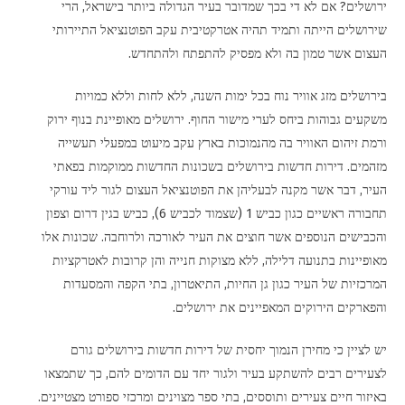
ירושלים? אם לא די בכך שמדובר בעיר הגדולה ביותר בישראל, הרי
רוכשים חכם – רוכשים נדל”ן מניב
שירושלים הייתה ותמיד תהיה אטרקטיבית עקב הפוטנציאל התיירותי
העצום אשר טמון בה ולא מפסיק להתפתח ולהתחדש.
מה הקשר בין קירות מסתובבים, וטיח על הרצפה?
דירות בחיפה
בירושלים מזג אוויר נוח בכל ימות השנה, ללא לחות וללא כמויות
משקעים גבוהות ביחס לערי מישור החוף. ירושלים מאופיינת בנוף ירוק
דירות למכירה
ורמת זיהום האוויר בה מהנמוכות בארץ עקב מיעוט במפעלי תעשייה
מזהמים. דירות חדשות בירושלים בשכונות החדשות ממוקמות בפאתי
מדריך משכנתא
העיר, דבר אשר מקנה לבעליהן את הפוטנציאל העצום לגור ליד עורקי
בנייה ירוקה
תחבורה ראשיים כגון כביש 1 (שצמוד לכביש 6), כביש בגין דרום וצפון
והכבישים הנוספים אשר חוצים את העיר לאורכה ולרוחבה. שכונות אלו
צמוד קרקע או דירה
מאופיינות בתנועה דלילה, ללא מצוקות חנייה והן קרובות לאטרקציות
המרכזיות של העיר כגון גן החיות, התיאטרון, בתי הקפה והמסעדות
בחירת אנשי מקצוע
והפארקים הירוקים המאפיינים את ירושלים.
הרחבה בקיבוצים
יש לציין כי מחירן הנמוך יחסית של דירות חדשות בירושלים גורם
כינוס נכסים
לצעירים רבים להשתקע בעיר ולגור יחד עם הדומים להם, כך שתמצאו
באיזור חיים צעירים ותוססים, בתי ספר מצוינים ומרכזי ספורט מצטיינים.
אחסון דירה